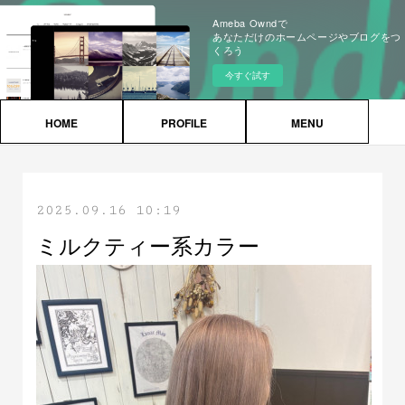
Ameba Owndで
あなただけのホームページやブログをつ
くろう
今すぐ試す
HOME
PROFILE
MENU
2025.09.16 10:19
ミルクティー系カラー