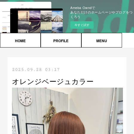
Ameba Owndで
あなただけのホームページやブログをつ
くろう
今すぐ試す
HOME
PROFILE
MENU
2025.09.28 03:17
オレンジベージュカラー